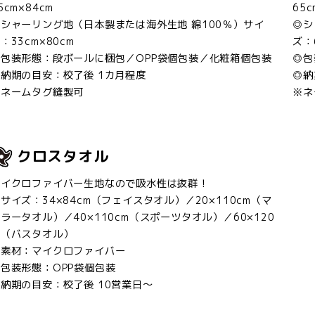
5cm×84cm
65c
シャーリング地（日本製または海外生地 綿100％）サイ
◎シ
：33cm×80cm
ズ：
◎包装形態：段ボールに梱包／OPP袋個包装／化粧箱個包装
◎包
納期の目安：校了後 1カ月程度
◎納
※ネームタグ縫製可
※ネ
クロスタオル
マイクロファイバー生地なので吸水性は抜群！
サイズ：34×84cm（フェイスタオル）／20×110cm（マ
ラータオル）／40×110cm（スポーツタオル）／60×120
㎝（バスタオル）
◎素材：マイクロファイバー
包装形態：OPP袋個包装
納期の目安：校了後 10営業日〜